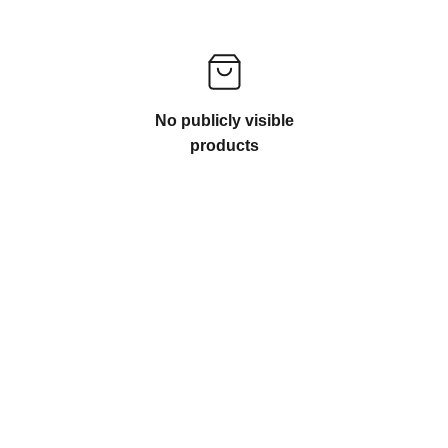
No publicly visible
products
KONTAKTA OSS
info@firefox-bikes.se