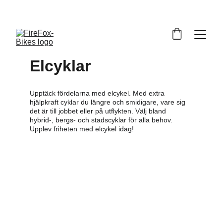
     BEGRÄNSAT ANTAL CYKLARMODELLER - UPP TILL 
60% 
RABATT
!  STUDENTRABATT PÅ CYKELREPARATIONER - 
15% 
RABATT
!
Elcyklar
Upptäck fördelarna med elcykel. Med extra 
hjälpkraft cyklar du längre och smidigare, vare sig 
det är till jobbet eller på utflykten. Välj bland 
hybrid-, bergs- och stadscyklar för alla behov. 
Upplev friheten med elcykel idag!